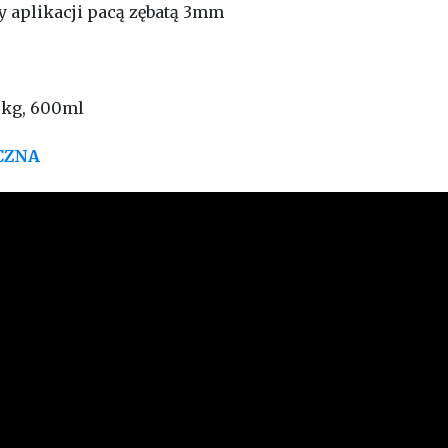
zy aplikacji pacą zębatą 3mm
5kg, 600ml
CZNA