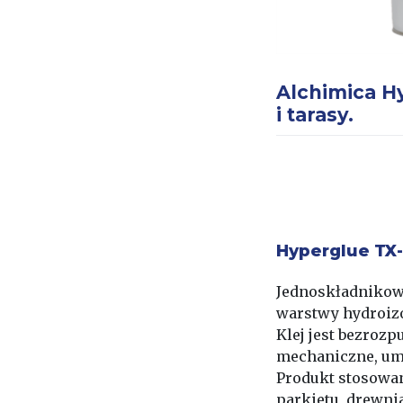
Alchimica Hy
i tarasy.
Hyperglue TX
Jednoskładnikowy
warstwy hydroizo
Klej jest bezroz
mechaniczne, umo
Produkt stosowan
parkietu, drewni