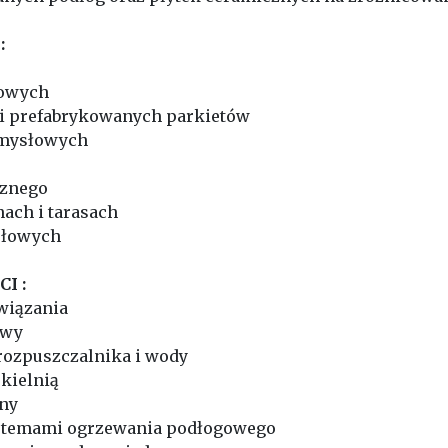
:
towych
i prefabrykowanych parkietów
emysłowych
cznego
nach i tarasach
słowych
I :
 wiązania
owy
 rozpuszczalnika i wody
 kielnią
zny
ystemami ogrzewania podłogowego