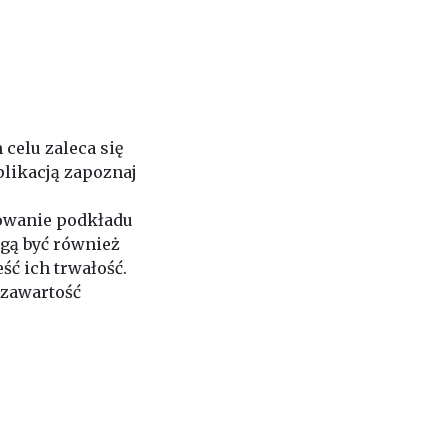
celu zaleca się
likacją zapoznaj
sowanie podkładu
ogą być również
ć ich trwałość.
 zawartość