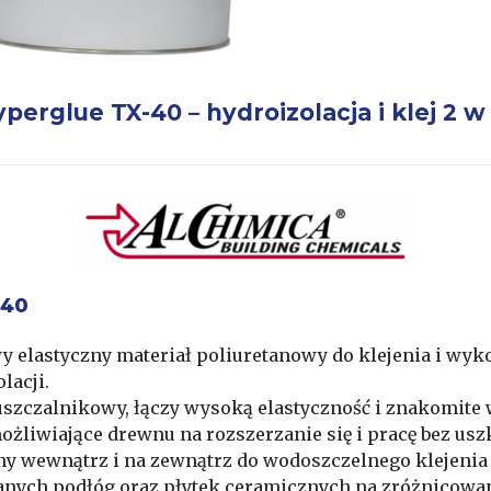
perglue TX-40 – hydroizolacja i klej 2 w
-40
 elastyczny materiał poliuretanowy do klejenia i wy
lacji.
puszczalnikowy, łączy wysoką elastyczność i znakomite
żliwiające drewnu na rozszerzanie się i pracę bez usz
y wewnątrz i na zewnątrz do wodoszczelnego klejenia
anych podłóg oraz płytek ceramicznych na zróżnicowa