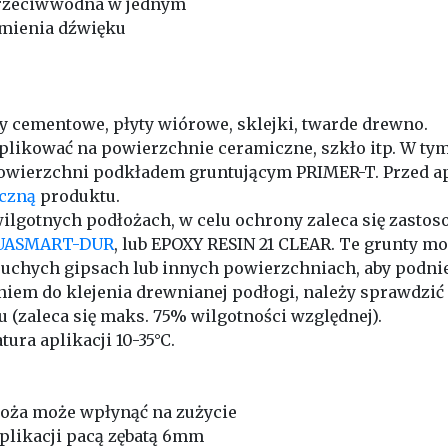
a przeciwwodna w jednym
umienia dźwięku
ty cementowe, płyty wiórowe, sklejki, twarde drewno.
likować na powierzchnie ceramiczne, szkło itp. W tym 
owierzchni podkładem gruntującym PRIMER-T. Przed ap
iczną
produktu.
 wilgotnych podłożach, w celu ochrony zaleca się zasto
UASMART-DUR
, lub EPOXY RESIN 21 CLEAR. Te grunty m
uchych gipsach lub innych powierzchniach, aby podnieś
niem do klejenia drewnianej podłogi, należy sprawdzić
u (zaleca się maks. 75% wilgotności względnej).
ura aplikacji 10-35°C.
dłoża może wpłynąć na zużycie
aplikacji pacą zębatą 6mm