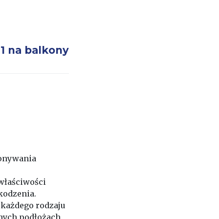
 1 na balkony
konywania
 właściwości
kodzenia.
 każdego rodzaju
nych podłożach.