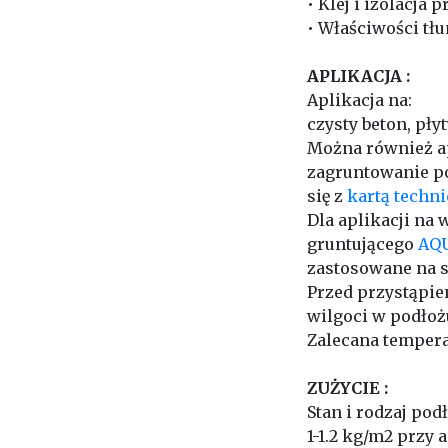
• Klej i izolacj
• Właściwości tł
APLIKACJA :
Aplikacja na:
czysty beton, pły
Można również ap
zagruntowanie p
się z
kartą techn
Dla aplikacji na
gruntującego
AQ
zastosowane na s
Przed przystąpie
wilgoci w podłoż
Zalecana temperat
ZUŻYCIE :
Stan i rodzaj po
1-1.2 kg/m2 przy 