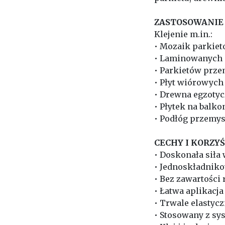
ZASTOSOWANIE 
Klejenie m.in.:
• Mozaik parkie
• Laminowanych 
• Parkietów prz
• Płyt wiórowych
• Drewna egzoty
• Płytek na balko
• Podłóg przemy
CECHY I KORZYŚC
• Doskonała siła
• Jednoskładnik
• Bez zawartości
• Łatwa aplikacja
• Trwale elastyc
• Stosowany z s