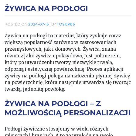
ŻYWICA NA PODŁOGI
POSTED ON
2024-07-16
|
BY
TOSIEK86
Żywica na podłogi to materiał, który zyskuje coraz
większą popularność zarówno w zastosowaniach
przemysłowych, jak i domowych. Żywica, znana
również jako żywica epoksydowa, jest polimerem,
który po utwardzeniu tworzy niezwykle trwałą,
odporną i estetyczną powierzchnię. Proces aplikacji
żywicy na podłogi polega na nałożeniu płynnej żywicy
na powierzchnię, która następnie utwardza się tworząc
twardą, jednolitą powłokę.
ŻYWICA NA PODŁOGI – Z
MOŻLIWOŚCIĄ PERSONALIZACJI
Podłogi żywiczne stosujemy w wielu różnych
miejscach i branżach. A to ze względu na swoje