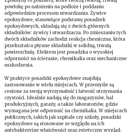
Epoksydy to polimery, które tworzą twardą, trwałą
powłokę po nałożeniu na podłoże i poddaniu
odpowiednim procesom utwardzania. Żywice
epoksydowe, stanowiące podstawę posadzek
epoksydowych, składają się z dwóch głównych
składników: żywicy i utwardzacza. Po zmieszaniu tych
dwóch składników zachodzi reakcja chemiczna, która
przekształca płynne składniki w solidną, trwałą
powierzchnię. Efektem jest posadzka o wysokiej
odporności na ścieranie, chemikalia oraz mechaniczne
uszkodzenia.
W praktyce posadzki epoksydowe znajdują
zastosowanie w wielu miejscach. W przemyśle są
cenione za swoją wytrzymałość i łatwość utrzymania
czystości. Idealnie nadają się do magazynów, hal
produkcyjnych, garaży, a także laboratoriów, gdzie
wymagana jest odporność na chemikalia. W miejscach
publicznych, takich jak szpitale czy szkoły, posadzki
epoksydowe są stosowane ze względu na ich
antybakteryjne właściwości oraz estetyczny wygląd.