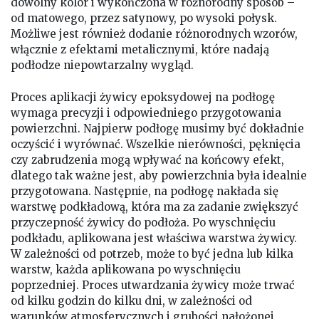
dowolny kolor i wykończona w różnorodny sposób –
od matowego, przez satynowy, po wysoki połysk.
Możliwe jest również dodanie różnorodnych wzorów,
włącznie z efektami metalicznymi, które nadają
podłodze niepowtarzalny wygląd.
Proces aplikacji żywicy epoksydowej na podłogę
wymaga precyzji i odpowiedniego przygotowania
powierzchni. Najpierw podłogę musimy być dokładnie
oczyścić i wyrównać. Wszelkie nierówności, pęknięcia
czy zabrudzenia mogą wpływać na końcowy efekt,
dlatego tak ważne jest, aby powierzchnia była idealnie
przygotowana. Następnie, na podłogę nakłada się
warstwę podkładową, która ma za zadanie zwiększyć
przyczepność żywicy do podłoża. Po wyschnięciu
podkładu, aplikowana jest właściwa warstwa żywicy.
W zależności od potrzeb, może to być jedna lub kilka
warstw, każda aplikowana po wyschnięciu
poprzedniej. Proces utwardzania żywicy może trwać
od kilku godzin do kilku dni, w zależności od
warunków atmosferycznych i grubości nałożonej