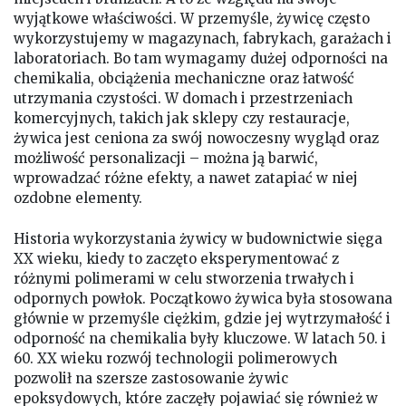
wyjątkowe właściwości. W przemyśle, żywicę często
wykorzystujemy w magazynach, fabrykach, garażach i
laboratoriach. Bo tam wymagamy dużej odporności na
chemikalia, obciążenia mechaniczne oraz łatwość
utrzymania czystości. W domach i przestrzeniach
komercyjnych, takich jak sklepy czy restauracje,
żywica jest ceniona za swój nowoczesny wygląd oraz
możliwość personalizacji – można ją barwić,
wprowadzać różne efekty, a nawet zatapiać w niej
ozdobne elementy.
Historia wykorzystania żywicy w budownictwie sięga
XX wieku, kiedy to zaczęto eksperymentować z
różnymi polimerami w celu stworzenia trwałych i
odpornych powłok. Początkowo żywica była stosowana
głównie w przemyśle ciężkim, gdzie jej wytrzymałość i
odporność na chemikalia były kluczowe. W latach 50. i
60. XX wieku rozwój technologii polimerowych
pozwolił na szersze zastosowanie żywic
epoksydowych, które zaczęły pojawiać się również w