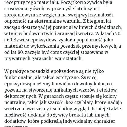
receptury tego materiału. Początkowo żywica była
stosowana głównie w przemyśle lotniczym i
zbrojeniowym ze względu na swoją wytrzymałość i
odporność na ekstremalne warunki. Z biegiem lat
zaczęto dostrzegać jej potencjał w innych dziedzinach,
w tym w budownictwie i aranżacji wnętrz. W latach 50.
i 60. żywica epoksydowa zyskała popularność jako
materiał do wykończenia posadzek przemysłowych, a
od lat 80. zaczęła być coraz częściej stosowana w
prywatnych garażach i warsztatach.
W praktyce posadzki epoksydowe są nie tylko
funkcjonalne, ale także estetyczne. Żywicę
epoksydową możemy barwić na dowolny kolor, co
pozwali na stworzenie unikalnych wzorów i efektów
dekoracyjnych. W garażach często stosuje się kolory
neutralne, takie jak szarość, beż czy biały, które nadają
wnętrzu nowoczesny i schludny wygląd. Istnieje także
możliwość dodania do żywicy brokatu lub innych
dodatków, które podkreślą indywidualny charakter