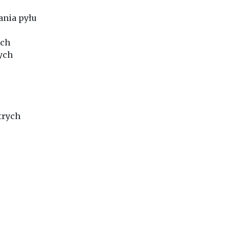
ania pyłu
ych
ych
trych