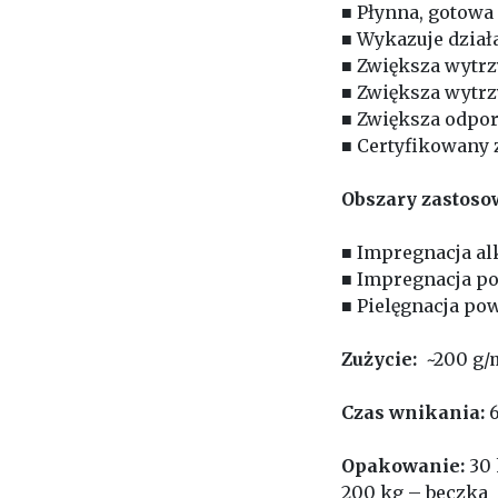
■ Płynna, gotowa
■ Wykazuje dział
■ Zwiększa wytrz
■ Zwiększa wytrz
■ Zwiększa odpor
■ Certyfikowany 
Obszary zastoso
■ Impregnacja alk
■ Impregnacja p
■ Pielęgnacja po
Zużycie:
~200 g/m
Czas wnikania:
6
Opakowanie:
30 
200 kg – beczka