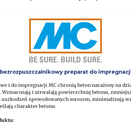
I-bezrozpuszczalnikowy preparat do impregnacj
we i do impregnacji MC chronią beton narażony na dz
 Wzmacniają i utrwalają powierzchnię betonu, zmniejs
o uszkodzeń spowodowanych mrozem, minimalizują wz
ślają charakter betonu.
duktu: