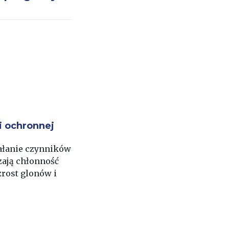
i ochronnej
iałanie czynników
zają chłonność
rost glonów i