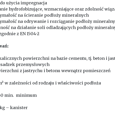
 do użycia impregnacja
anie hydrofobizujące, wzmacniające oraz zdolność wiąz
ymałość na ścieranie podłoży mineralnych
ymałość na odrywanie i rozciąganie podłoży mineraln
ność na działanie soli odladzających podłoży mineraln
zgodnie z EN 1504-2
wań:
alicznych powierzchni na bazie cementu, tj. beton i jas
osadzek przemysłowych
wierzchni z jastrychu i betonu wewnątrz pomieszczeń
² w zależności od rodzaju i właściwości podłoża
0 min. minimum
kg – kanister