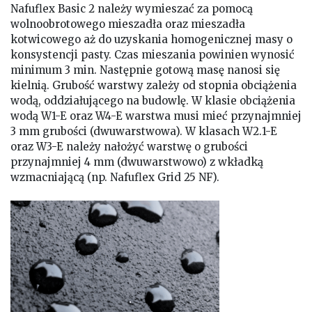
Nafuflex Basic 2 należy wymieszać za pomocą
wolnoobrotowego mieszadła oraz mieszadła
kotwicowego aż do uzyskania homogenicznej masy o
konsystencji pasty. Czas mieszania powinien wynosić
minimum 3 min. Następnie gotową masę nanosi się
kielnią. Grubość warstwy zależy od stopnia obciążenia
wodą, oddziałującego na budowlę. W klasie obciążenia
wodą W1-E oraz W4-E warstwa musi mieć przynajmniej
3 mm grubości (dwuwarstwowa). W klasach W2.1-E
oraz W3-E należy nałożyć warstwę o grubości
przynajmniej 4 mm (dwuwarstwowo) z wkładką
wzmacniającą (np. Nafuflex Grid 25 NF).