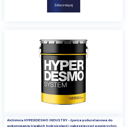
Zobacz więcej
Alchimica HYPERDESMO INDUSTRY – żywica poliuretanowa do
wykonywania trwałych hydroizolacji i zabezpieczeń powierzchni.