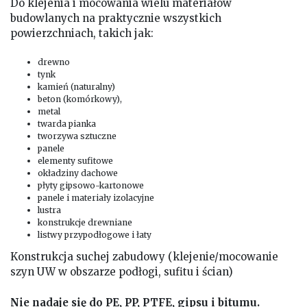
Do klejenia i mocowania wielu materiałów
budowlanych na praktycznie wszystkich
powierzchniach, takich jak:
drewno
tynk
kamień (naturalny)
beton (komórkowy),
metal
twarda pianka
tworzywa sztuczne
panele
elementy sufitowe
okładziny dachowe
płyty gipsowo-kartonowe
panele i materiały izolacyjne
lustra
konstrukcje drewniane
listwy przypodłogowe i łaty
Konstrukcja suchej zabudowy (klejenie/mocowanie
szyn UW w obszarze podłogi, sufitu i ścian)
Nie nadaje się do PE, PP, PTFE, gipsu i bitumu.