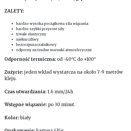
ZALETY:
bardzo wysoka początkowa siła wiązania
bardzo szybki przyrost siły
trwale elastyczny
niekurczliwy
bezrozpuszczalnikowy
odporny na trudne warunki atmosferyczne
Odporność termiczna:
od -40°C do +100°
Zużycie:
jeden wkład wystarcza na około 7-9 metrów
kleju.
Czas utwardzania:
1.6 mm/24h
Wstępne wiązanie:
po 30 minut.
Kolor:
biały
Opakowanie:
kartusz 435g