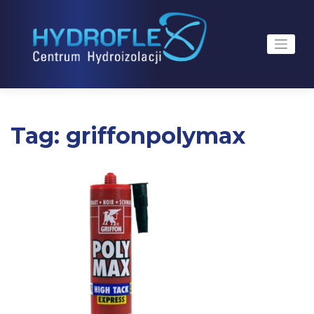
Skip
to
content
Tag:
griffonpolymax